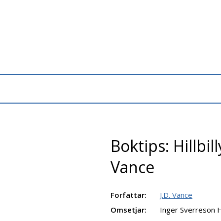
Boktips: Hillbil
Vance
Forfattar:
J.D. Vance
Omsetjar:
Inger Sverreson 